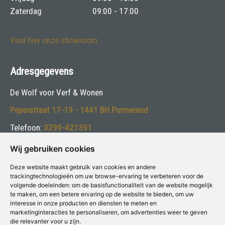
Zaterdag
09:00 - 17:00
Vind hier onze showroom
Adresgegevens
De Wolf voor Verf & Wonen
Peperstraat 17-19 - 1441 BH Purmerend
Telefoon:
0299-421391
E-mail:
info@dewolfverf.nl
Wij gebruiken cookies
Deze website maakt gebruik van cookies en andere
Volg ons:
trackingtechnologieën om uw browse-ervaring te verbeteren voor de
volgende doeleinden:
om de basisfunctionaliteit van de website mogelijk
te maken
,
om een betere ervaring op de website te bieden
,
om uw
interesse in onze producten en diensten te meten en
marketinginteracties te personaliseren
,
om advertenties weer te geven
die relevanter voor u zijn
.