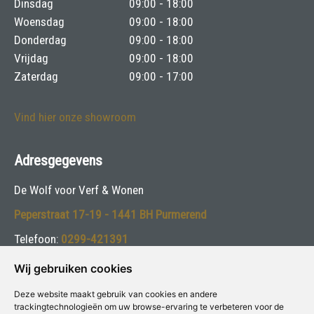
Dinsdag
09:00 - 18:00
Woensdag
09:00 - 18:00
Donderdag
09:00 - 18:00
Vrijdag
09:00 - 18:00
Zaterdag
09:00 - 17:00
Vind hier onze showroom
Adresgegevens
De Wolf voor Verf & Wonen
Peperstraat 17-19 - 1441 BH Purmerend
Telefoon:
0299-421391
E-mail:
info@dewolfverf.nl
Wij gebruiken cookies
Deze website maakt gebruik van cookies en andere
Volg ons:
trackingtechnologieën om uw browse-ervaring te verbeteren voor de