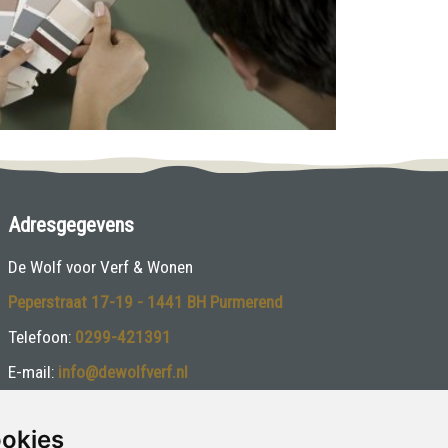
Adresgegevens
De Wolf voor Verf & Wonen
Peperstraat 17-19 - 1441 BH Purmerend
Telefoon:
0299-421391
E-mail:
info@dewolfverf.nl
Volg ons:
ookies